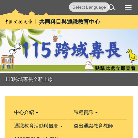
跳
Powered by
Translate
到
主
共同科目與通識教育中心
要
內
容
區
113跨域專長全新上線
中心介紹
課程資訊
通識教育活動與競賽
傑出通識教育教師