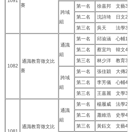
1091
賽
第一名
徐嘉邦 文藝3
跨域
第二名
沈詩琦 日文2B
組
第三名
吳天 法學3C
第一名
邱渝涵 心輔1
通識
第二名
蔡宜均 韓文4
組
第三名
林少洋 教育3
通識教育徵文比
1082
賽
第一名
張佳穎 大傳2B
跨域
第二名
李芳儀 心輔4
組
第三名
王嘉麗 文學3A
第一名
楊履威 法學2C
通識
第二名
蕭維浩 史學4
組
第三名
黃鈺文 文藝4
通識教育徵文比
1081