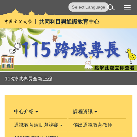
跳
Powered by
Translate
到
主
共同科目與通識教育中心
要
內
容
區
113跨域專長全新上線
中心介紹
課程資訊
通識教育活動與競賽
傑出通識教育教師