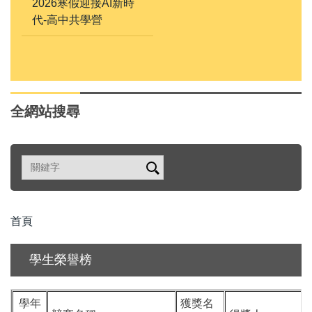
2026寒假迎接AI新時
代-高中共學營
全網站搜尋
首頁
學生榮譽榜
學年
獲獎名