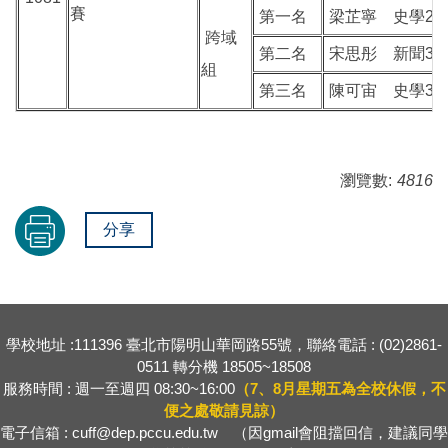
賽
第一名
梁芷寧 史學2
跨域
第二名
宋思彤 新聞3B
組
第三名
陳可宙 史學3
瀏覽數:
4816
分享
學校地址 :111396 臺北市陽明山華岡路55號，聯絡電話 : (02)2861-
0511 轉分機 18505~18508
服務時間 : 週一至週四 08:30~16:00
（7、8月星期五為全校休假，不
便之處敬請見諒）
電子信箱 : cuff@dep.pccu.edu.tw （因gmail會阻擋回信，建議同學