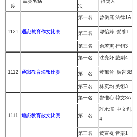
競賽名稱
得獎人
度
次
第一名
曾儀庭 法律1A
1121
通識教育作文比賽
廖怡婷 營養1
第二名
第三名
余若熏 行銷3
第一名
沈亮妤 戲劇4
1112
通識教育海報比賽
黃郁晉 廣告3B
第二名
第三名
林奕均 美術3
第一名
鄭惟心 韓文3A
許承濡 中文創意
1111
通識教育散文比賽
第二名
4
第三名
黃宣禔 音樂1